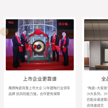
上市企业更靠谱
全
鹰牌陶瓷背靠上市大企 52年建陶行业领军
“陶瓷+大家居
品牌 抗风险能力强，合作更有保障
20大系列、2
匹配全渠道需
店快速成交