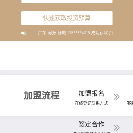
快速获取投资预算
获取了预算
广东·河源·源城
138****4315
成功获取了预算
广东·汕
加盟报名
加盟流程
在线登记联系方式
客
签定合作